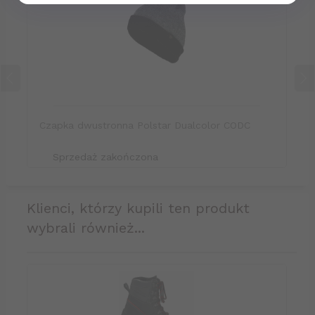
Czapka dwustronna Polstar Dualcolor CODC
Sprzedaż zakończona
klienci, którzy kupili ten produkt
wybrali również...