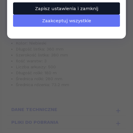
16:00 oraz e-mailem:
sklep@bhponline-24.pl
.
Szczególnie odpowiednie dla gastronomii, ponieważ
Zapisz ustawienia i zamknij
niebieski kolor jest dobrze widoczny
Jeszcze raz dziękujemy i życzymy wszystkiego
Dopuszczone do bezpośredniego kontaktu z
najlepszego na przyszłość!
Zaakceptuj wszystkie
żywnością
Zespół
bhponline-24.pl
Parametry:
Kolor: Niebieski
Długość listka: 360 mm
Szerokość listka: 380 mm
Ilość warstw: 3
Liczba arkuszy: 500
Długość rolki: 180 m
Średnica rolki: 280 mm
Średnica rdzenia: 73.2 mm
DANE TECHNICZNE
PLIKI DO POBRANIA