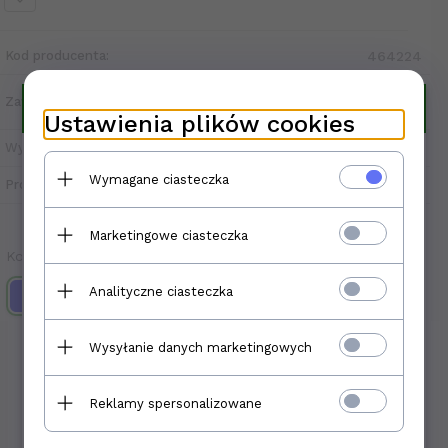
Kod producenta:
464224
Zawartość opakowania:
2 szt.
×
Dziękujemy za wspólne lata
Ustawienia plików cookies
Wysyłka od:
49.20 PLN
Szanowni Klienci,
Wymagane ciasteczka
Z ogromnym żalem informujemy, że z dniem
Producent:
Katrin
01.01.2026 r.
zakończymy naszą działalność.
Przez ostatnie cztery lata mieliśmy
Marketingowe ciasteczka
Sprzedaż zakończona
przyjemność obsługiwać Was i dzielić się z
Kolory:
Wami naszą pasją.
Analityczne ciasteczka
Dziękujemy za zaufanie oraz wspólnie
spędzony czas. Mamy nadzieję, że nasze
produkty spełniły Wasze oczekiwania.
Wysyłanie danych marketingowych
OPIS PRODUKTU
Choć kończymy działalność, pozostajemy do
dyspozycji. W razie pytań, prosimy o kontakt
Reklamy spersonalizowane
Czyściwo papierowe w rolce, dobrej jakości
pod telefonem
Laminowane, mocne, dobrze osuszające
510 014 744
w godzinach 8:00 -
3-warstwowe, niebieskie