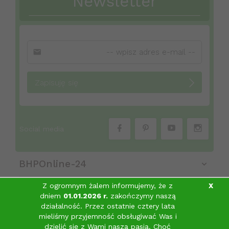
Newsletter
Zapisuję się
Social media
BHPOnline-24
Z ogromnym żalem informujemy, że z
X
dniem
01.01.2026 r.
zakończymy naszą
Obsługa klienta
działalność. Przez ostatnie cztery lata
mieliśmy przyjemność obsługiwać Was i
Informacje
dzielić się z Wami naszą pasją.
Choć