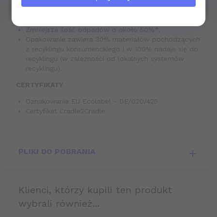
Zespół
bhponline-24.pl
Zmniejsza emisję CO2 związaną z produkcją i
transportem o około 60%*.
Zmniejsza ilość odpadów o około 50%*.
Opakowanie zawiera 30% materiałów pochodzących
z recyklingu konsumenckiego i w 100% nadaje się do
recyklingu (w zależności od lokalnych systemów
recyklingu).
CERTYFIKATY
Oznakowanie EU Ecolabel - DE/020/425
Certyfikat Cradle2Cradle
PLIKI DO POBRANIA
klienci, którzy kupili ten produkt
wybrali również...