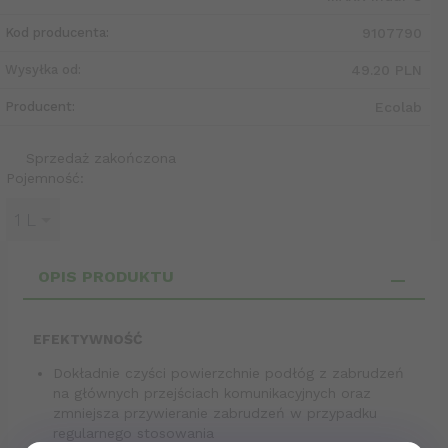
Kod producenta:
9107790
Wysyłka od:
49.20 PLN
Producent:
Ecolab
Sprzedaż zakończona
Pojemność:
1 L
OPIS PRODUKTU
EFEKTYWNOŚĆ
Dokładnie czyści powierzchnie podłóg z zabrudzeń
na głównych przejściach komunikacyjnych oraz
zmniejsza przywieranie zabrudzeń w przypadku
regularnego stosowania