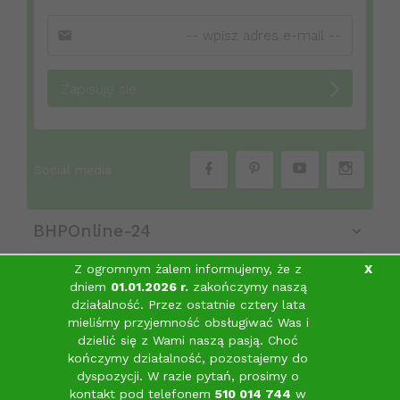
Zapisuję się
Social media
BHPOnline-24
Z ogromnym żalem informujemy, że z
X
dniem
01.01.2026 r.
zakończymy naszą
Obsługa klienta
działalność. Przez ostatnie cztery lata
mieliśmy przyjemność obsługiwać Was i
Informacje
dzielić się z Wami naszą pasją.
Choć
sklep@bhponline-24.pl
kończymy działalność, pozostajemy do
dyspozycji. W razie pytań, prosimy o
kontakt pod telefonem
510 014 744
w