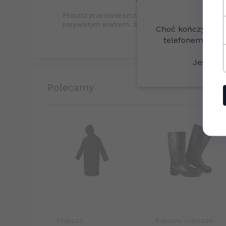
Płaszcz przeciwdeszczowy na rower idealny na cię
porywistym wiatrem. Sprawdzi się zarówno na spac
Choć kończymy dzi
telefonem
510 
Jeszcze 
polecamy
Płaszcz
Kalosze robocze