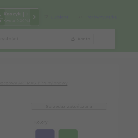
Koszyk
rcher
0
Ulubione
Porównywarka
Kwota
0.00
PLN
zystości
Konto
eszczowy ARTMAS PPN nylonowy
Sprzedaż zakończona
Kolory: