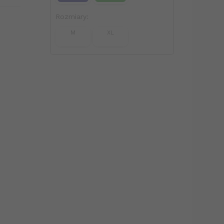
Rozmiary:
M
XL