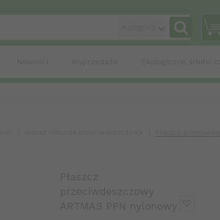
categories_sea
Kategoria
Nowości
Wyprzedaże
Ekologiczne środki c
 BHP
Odzież robocza przeciwdeszczowa
Płaszcz przeciwd
Płaszcz
przeciwdeszczowy
ARTMAS PPN nylonowy