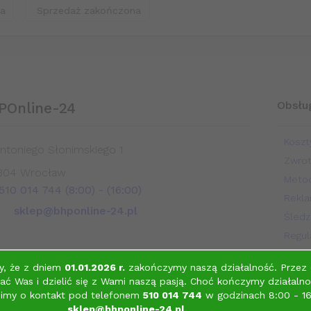
na
Sprzedaż zakończona
Obsług
POnline-24
Koszt
Antoniego Słonimskiego 1
Zwro
304
Wrocław
Metod
 510 014 744 (8:00)
- (16:00)
Rekla
sklep@bhponline-24.pl
Śledz
Regul
Konta
y, że z dniem
01.01.2026 r.
zakończymy naszą działalność. Przez o
ć Was i dzielić się z Wami naszą pasją.
Choć kończymy działalno
osimy o kontakt pod telefonem
510 014 744
w godzinach 8:00 - 16
sklep@bhponline-24.pl
.