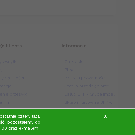
a klienta
Informacje
y wysyłki
O sklepie
ty
Blog
y płatności
Polityka prywatności
macja
Status przedsiębiorcy
enie przesyłki
Usługi BHP - Grupa Impel
amin
Sklep i hurtownia BHP w
Polsce
kt
statnie cztery lata
X
ść, pozostajemy do
:00 oraz e-mailem: