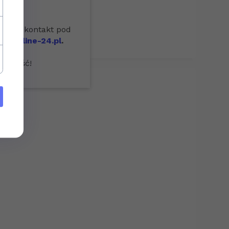
simy o kontakt pod
hponline-24.pl
.
yszłość!