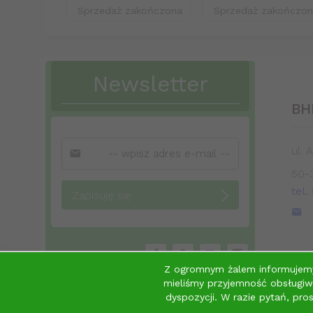
Sprzedaż zakończona
Sprzedaż zakończo
Newsletter
BH
ul. 
50-
tel.
Zapisuję się
Social media
Z ogromnym żalem informujem
mieliśmy przyjemność obsługiwa
dyspozycji. W razie pytań, pr