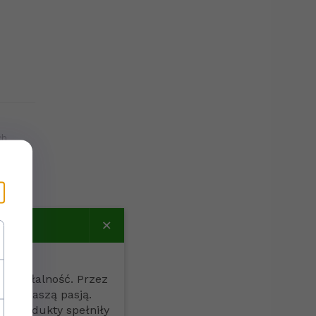
ch
×
działalność. Przez
Wami naszą pasją.
ze produkty spełniły