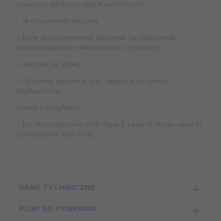
znacząco podwyższająca widoczność;
- 14 obszernych kieszeni;
- Dwie dwuwarstwowe kieszenie na nakolanniki
umożliwiające ich wkładanie na 2 sposoby;
- Kieszeń na linijkę;
- Obszerna kieszeń z tyłu zapinana na zamek
błyskawiczny.
Normy i certyfikaty:
- EN 14404:2004+A1:2010 Type 2 Level 0 (When used in
combination with S156).
DANE TECHNICZNE
PLIKI DO POBRANIA