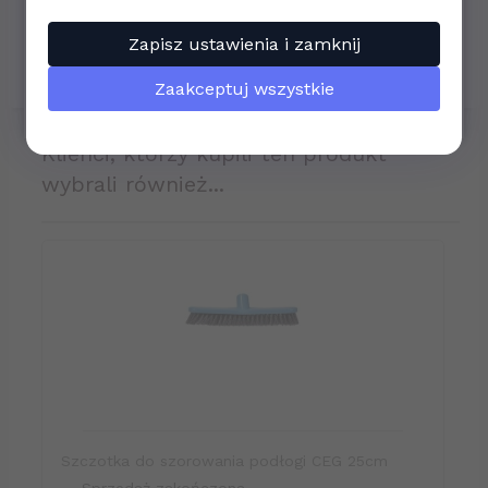
16:00 oraz e-mailem:
sklep@bhponline-24.pl
.
Wymiary: sz x dł x wys - 36,5 cm x 36 cm x 32 cm
Zapisz ustawienia i zamknij
Jeszcze raz dziękujemy i życzymy wszystkiego
najlepszego na przyszłość!
Zaakceptuj wszystkie
Zespół
bhponline-24.pl
klienci, którzy kupili ten produkt
wybrali również...
Szczotka do szorowania podłogi CEG 25cm