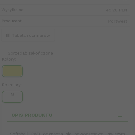
Wysyłka od:
49.20 PLN
Producent:
Portwest
Tabela rozmiarów
Sprzedaż zakończona
Kolory:
Rozmiary:
M
OPIS PRODUKTU
Softshell PW3 odznacza się nowoczesnym, świeżym