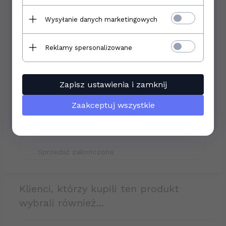
polecamy
spędzony czas. Mamy nadzieję, że nasze
produkty spełniły Wasze oczekiwania.
Wysyłanie danych marketingowych
Choć kończymy działalność, pozostajemy do
dyspozycji. W razie pytań, prosimy o kontakt
Reklamy spersonalizowane
pod telefonem
510 014 744
w godzinach 8:00 -
16:00 oraz e-mailem:
sklep@bhponline-24.pl
.
Zapisz ustawienia i zamknij
Jeszcze raz dziękujemy i życzymy wszystkiego
najlepszego na przyszłość!
Zaakceptuj wszystkie
Zespół
bhponline-24.pl
Kask ochronny 3M G3000 wentylowany
Sprzedaż zakończona
klienci, którzy kupili ten produkt
wybrali również...