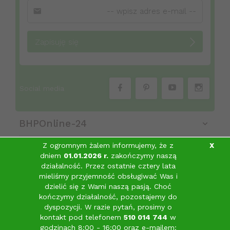
Zapisuję się
Social media
BHPOnline-24
Z ogromnym żalem informujemy, że z
X
dniem
01.01.2026 r.
zakończymy naszą
Obsługa klienta
działalność. Przez ostatnie cztery lata
mieliśmy przyjemność obsługiwać Was i
Informacje
dzielić się z Wami naszą pasją.
Choć
sklep@bhponline-24.pl
kończymy działalność, pozostajemy do
dyspozycji. W razie pytań, prosimy o
kontakt pod telefonem
510 014 744
w
godzinach 8:00 - 16:00 oraz e-mailem: