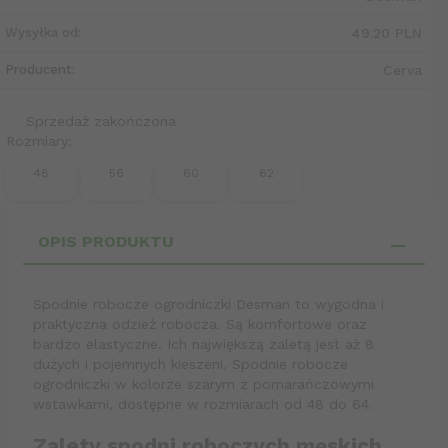
Wysyłka od:
49.20 PLN
Producent:
Cerva
Sprzedaż zakończona
Rozmiary:
48
56
60
62
OPIS PRODUKTU
Spodnie robocze ogrodniczki Desman to wygodna i
praktyczna odzież robocza. Są komfortowe oraz
bardzo elastyczne. Ich największą zaletą jest aż 8
dużych i pojemnych kieszeni. Spodnie robocze
ogrodniczki w kolorze szarym z pomarańczowymi
wstawkami, dostępne w rozmiarach od 48 do 64.
Zalety spodni roboczych męskich