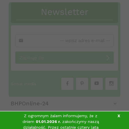
Newsletter
Zapisuję się
Social media
BHPOnline-24
Z ogromnym żalem informujemy, że z
X
dniem
01.01.2026 r.
zakończymy naszą
Obsługa klienta
działalność. Przez ostatnie cztery lata