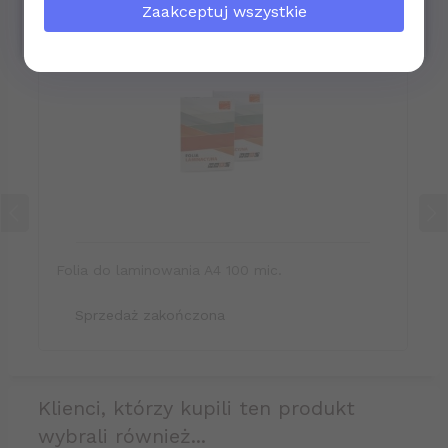
najlepszego na przyszłość!
Zaakceptuj wszystkie
polecamy
Zespół
bhponline-24.pl
Folia do laminowania A4 100 mic.
Sprzedaż zakończona
klienci, którzy kupili ten produkt
wybrali również...