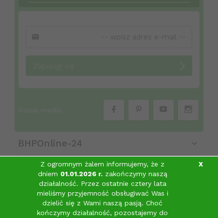
Zapisuję się
Social media
BHPOnline-24
Z ogromnym żalem informujemy, że z
X
dniem
01.01.2026 r.
zakończymy naszą
Obsługa klienta
działalność. Przez ostatnie cztery lata
mieliśmy przyjemność obsługiwać Was i
Informacje
dzielić się z Wami naszą pasją.
Choć
sklep@bhponline-24.pl
kończymy działalność, pozostajemy do