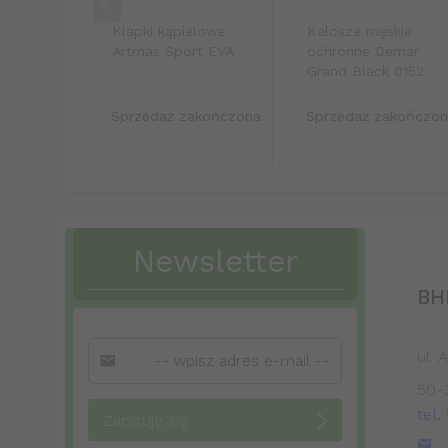
Klapki kąpielowe
Kalosze męskie
Artmas Sport EVA
ochronne Demar
Grand Black 0152
Sprzedaż zakończona
Sprzedaż zakończo
Newsletter
BH
ul. 
50-
tel.
Zapisuję się