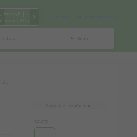
Koszyk
rcher
0
Ulubione
Porównywarka
Kwota
0.00
PLN
zystości
Konto
iała
Sprzedaż zakończona
Kolory: