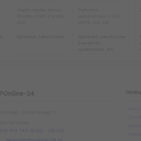
Klapki męskie Demar
Rękawice
Rhodos 4741A z pianki
jednorazowe z folii
EVA
HDPE, 100 szt.
na
Sprzedaż zakończona
Sprzedaż zakończona
Zawartość
opakowania: 100
Obsług
POnline-24
Koszt
Antoniego Słonimskiego 1
Zwro
304
Wrocław
Metod
 510 014 744 (8:00)
- (16:00)
Rekla
sklep@bhponline-24.pl