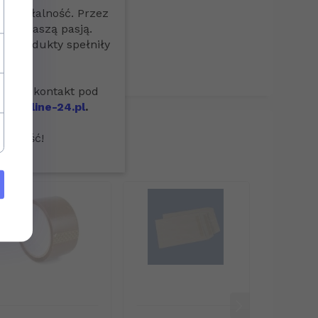
działalność. Przez
Wami naszą pasją.
lbo
ze produkty spełniły
simy o kontakt pod
hponline-24.pl
.
yszłość!