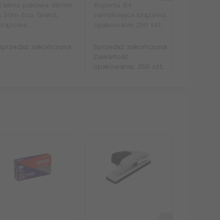
Taśma pakowa 48mm
Koperta B4
Baterie a
x 50m Eco Grand,
samoklejąca brązowa
Super L
brązowa
opakowanie 250 szt.
opakowan
Sprzedaż zakończona
Sprzedaż zakończona
Sprzeda
Zawartość
Zawarto
opakowania: 250 szt.
opakowan