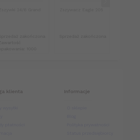
Zszywki 24/6 Grand
Zszywacz Eagle 205
Zeszyt w
96 karte
Sprzedaż zakończona
Sprzedaż zakończona
Sprzeda
Zawartość
opakowania: 1000
a klienta
Informacje
y wysyłki
O sklepie
ty
Blog
y płatności
Polityka prywatności
macja
Status przedsiębiorcy