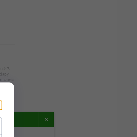
iż 7.
klapy
eczania
×