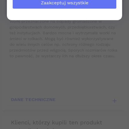
najlepszego na przyszłość!
Zaakceptuj wszystkie
Zastosowanie i dozowanie:
Zespół
bhponline-24.pl
Worki przeznaczone na odpady gromadzone w
gospodarstwach domowych, przedsiębiorstwach, czy
też instytucjach. Bardzo mocne i wytrzymałe worki na
śmieci w rolkach. Mogą być również wykorzystywane
do wielu innych celów np. ochrony różnego rodzaju
przedmiotów przed wilgocią. Sporych rozmiarów rolka
to pewność, że wystarczy ich na dłuższy okres czasu.
DANE TECHNICZNE
klienci, którzy kupili ten produkt