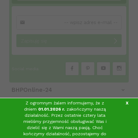
Zapisuję się
Social media
BHPOnline-24
Z ogromnym żalem informujemy, że z
X
dniem
01.01.2026 r.
zakończymy naszą
Obsługa klienta
działalność. Przez ostatnie cztery lata
mieliśmy przyjemność obsługiwać Was i
Informacje
dzielić się z Wami naszą pasją.
Choć
sklep@bhponline-24.pl
kończymy działalność, pozostajemy do