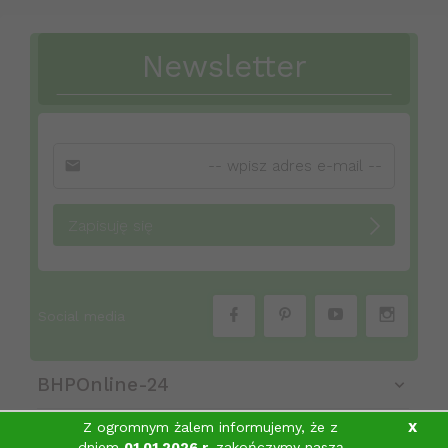
Newsletter
Zapisuję się
Social media
BHPOnline-24
Z ogromnym żalem informujemy, że z
X
dniem
01.01.2026 r.
zakończymy naszą