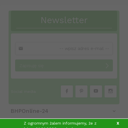
Newsletter
Zapisuję się
Social media
BHPOnline-24
Z ogromnym żalem informujemy, że z
X