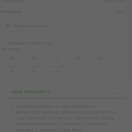
Wysyłka od:
49.20 PLN
Producent:
PPO
Tabela rozmiarów
Sprzedaż zakończona
Rozmiary:
39
40
41
42
43
44
45
46
OPIS PRODUKTU
cholewki wykonane ze skór naturalnych
górna część cholewki zakończona przyjaznym dla
nogi kołnierzem ochronnym, wypełnionym pianką
podszewka przyszwy z włókniny, podszewka
obłożyny z materiału Super Royal