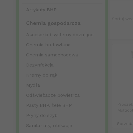
Skuteczny 
oferty mo
Artykuły BHP
zintensyf
Sortuj we
Posiadamy
Chemia gospodarcza
śnieżnobia
naszego skl
Akcesoria i systemy dozujące
W momencie
Chemia budowlana
profesjonal
czemu ubra
Chemia samochodowa
zabrudzeni
Dezynfekcja
Płyn do
Kremy do rąk
Czyste, pa
Mydła
odpowiedn
zadbać takż
Odświeżacze powietrza
się ubrań, 
Proszek
Pasty BHP, żele BHP
Multico
Płyny do szyb
Sprzed
Sanitariaty, ubikacje