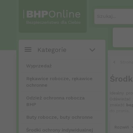
Szukaj...
Kategorie
Stron
Wyprzedaż
Środk
Rękawice robocze, rękawice
ochronne
Idealny pr
Odzież ochronna robocza
Odświeżać 
BHP
znaleźć
bo
do prania.
Buty robocze, buty ochronne
Proszek
Rozwiń
Środki ochrony indywidualnej