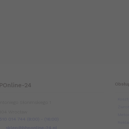
Obsług
POnline-24
Koszt
Antoniego Słonimskiego 1
Zwro
304
Wrocław
Metod
 510 014 744 (8:00)
- (16:00)
Rekla
sklep@bhponline-24.pl