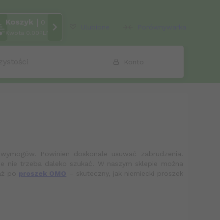
Koszyk
rcher
0
Ulubione
Porównywarka
Kwota
0.00
PLN
zystości
Konto
eg wymogów. Powinien doskonale usuwać zabrudzenia.
ie nie trzeba daleko szukać. W naszym sklepie można
aż po
proszek OMO
– skuteczny, jak niemiecki proszek
orem?