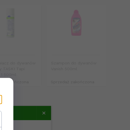
iacz do dywanów
Szampon do dywanów
y TASKI Tapi
Vanish 500ml
 1 500ml
aż zakończona
Sprzedaż zakończona
×