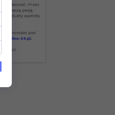
działalność. Przez
Wami naszą pasją.
ze produkty spełniły
simy o kontakt pod
hponline-24.pl
.
yszłość!