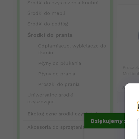
Środki do czyszczenia kuchni
Środki do mebli
Środki do podłóg
Środki do prania
Odplamiacze, wybielacze do
tkanin
Płyny do płukania
Proszek
Płyny do prania
Multicol
Proszki do prania
Sprzed
Uniwersalne środki
czyszczące
Ekologiczne środki czystości
Dziękujemy za ws
Akcesoria do sprzątania