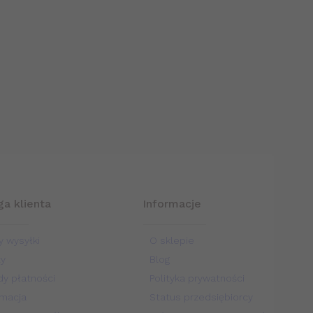
a klienta
Informacje
y wysyłki
O sklepie
ty
Blog
y płatności
Polityka prywatności
macja
Status przedsiębiorcy