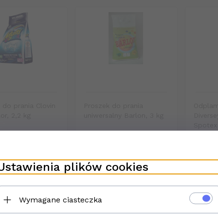
 do prania Clovin
Proszek do prania
Odplam
or, 2,2 kg
uniwersalny Barlon, 3 kg
Diverse
Spotex
aż zakończona
Sprzedaż zakończona
Sprzed
Ustawienia plików cookies
pólne lata
Wymagane ciasteczka
Szanowni Klienci,