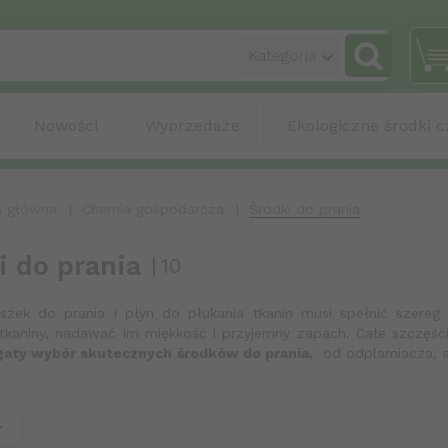
categories_sea
Kategoria
Nowości
Wyprzedaże
Ekologiczne środki c
a główna
Chemia gospodarcza
Środki do prania
i do prania
10
oszek do prania i płyn do płukania tkanin musi spełnić szer
tkaniny, nadawać im miękkość i przyjemny zapach. Całe szczęśc
gaty wybór skutecznych środków do prania,
od odplamiacza, 
 do prania – który będzie najlepszym wyb