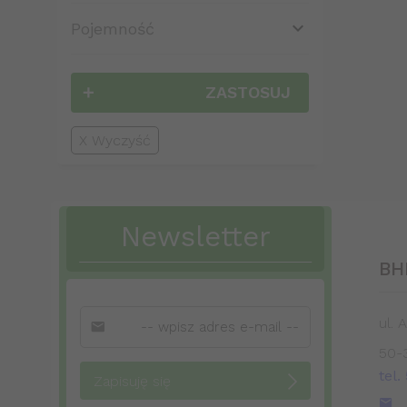
Pojemność
ZASTOSUJ
Wyczyść
Newsletter
BH
ul. 
50-
tel.
Zapisuję się